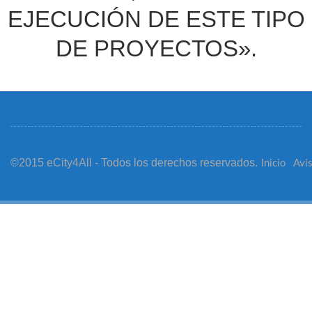
EJECUCIÓN DE ESTE TIPO
DE PROYECTOS».
©2015 eCity4All - Todos los derechos reservados.
Inicio
Avis